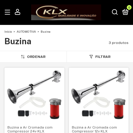
0
Início
>
AUTOMOTIVA
>
Buzina
Buzina
3 produtos
ORDENAR
FILTRAR
Buzina a Ar Cromada com
Buzina a Ar Cromada com
Compressor 24v KLX
Compressor 12v KLX