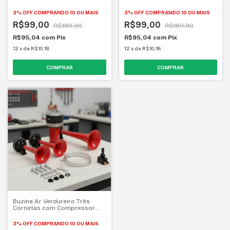
3% OFF
COMPRANDO 10 OU MAIS
3% OFF
COMPRANDO 10 OU MAIS
R$99,00
R$99,00
R$189,90
R$189,90
R$95,04
com
Pix
R$95,04
com
Pix
12
x
de
R$10,18
12
x
de
R$10,18
Buzina Ar Verdureiro Três
Cornetas com Compressor
12V KLX
3% OFF
COMPRANDO 10 OU MAIS