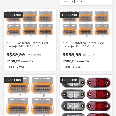
12
x
de
R$15,43
ESGOTADO
ESGOTADO
Kit 06 Lanterna Lateral Led
Kit 06 Lanterna Lateral Led
Laranja 24V - DQKL-13
Laranja 12V - DQKL-13
R$89,99
R$89,99
R$179,99
R$179,99
R$86,39
com
Pix
R$86,39
com
Pix
11
x
de
R$10,05
11
x
de
R$10,05
ESGOTADO
ESGOTADO