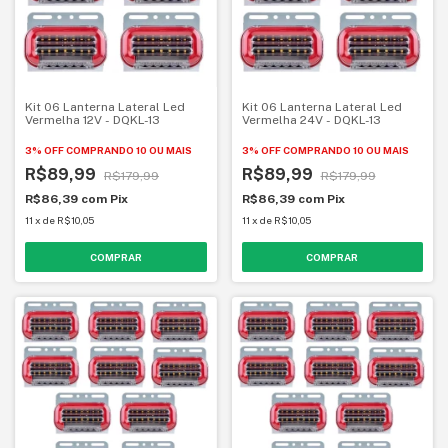
Kit 06 Lanterna Lateral Led
Kit 06 Lanterna Lateral Led
Vermelha 12V - DQKL-13
Vermelha 24V - DQKL-13
3% OFF
COMPRANDO 10 OU MAIS
3% OFF
COMPRANDO 10 OU MAIS
R$89,99
R$89,99
R$179,99
R$179,99
R$86,39
com
Pix
R$86,39
com
Pix
11
x
de
R$10,05
11
x
de
R$10,05