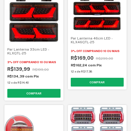
Par Lanterna 46cm LED -
KLX46QTL-25
Par Lanterna 33cm LED -
3% OFF
COMPRANDO 10 OU MAIS
KLXQTL-25
R$169,00
R$299,00
3% OFF
COMPRANDO 10 OU MAIS
R$162,24
com
Pix
R$139,99
R$199,00
12
x
de
R$17,38
R$134,39
com
Pix
12
x
de
R$14,40