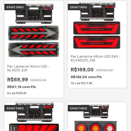
ESGOTADO
ESGOTADO
Par Lanterna 46cm LED 24V -
KLX46QTL-132
Par Lanterna 30cm LED -
R$169,00
KLXQTL 231
R$299,00
R$162,24
com
Pix
R$69,99
R$129,99
12
x
de
R$17,38
R$67,19
com
Pix
8
x
de
R$10,61
ESGOTADO
ESGOTADO