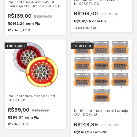
Par Lanterna 45cm 24V 01
KLX46QTL-96
Lanranja / 02 Branco - KLXQTL-
94
R$169,00
R$299,00
R$169,00
R$299,00
R$162,24
com
Pix
R$162,24
com
Pix
12
x
de
R$17,38
12
x
de
R$17,38
ESGOTADO
ESGOTADO
Par Lanterna Redonda Led
KLXQTL-5
R$99,00
R$199,00
Kit 10 Lanterna Lateral Laranja
12V - DQKL-13
R$95,04
com
Pix
R$149,99
12
x
de
R$10,18
R$259,99
R$143,99
com
Pix