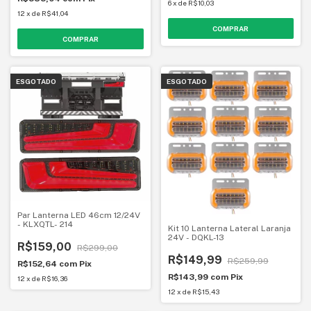
6
x
de
R$10,03
12
x
de
R$41,04
ESGOTADO
ESGOTADO
Par Lanterna LED 46cm 12/24V
- KLXQTL- 214
Kit 10 Lanterna Lateral Laranja
24V - DQKL-13
R$159,00
R$299,00
R$149,99
R$259,99
R$152,64
com
Pix
R$143,99
com
Pix
12
x
de
R$16,36
12
x
de
R$15,43