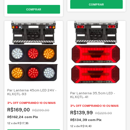
Par Lanterna 45cm LED 24V -
Par Lanterna 35,5cm LED -
KLXQTL-93
KLXQTL-41
3% OFF
COMPRANDO 10 OU MAIS
3% OFF
COMPRANDO 10 OU MAIS
R$169,00
R$299,00
R$139,99
R$229,99
R$162,24
com
Pix
R$134,39
com
Pix
12
x
de
R$17,38
12
x
de
R$14,40