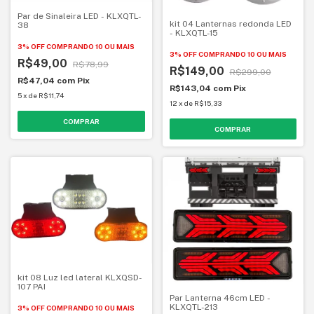
Par de Sinaleira LED - KLXQTL-
kit 04 Lanternas redonda LED
38
- KLXQTL-15
3% OFF
COMPRANDO 10 OU MAIS
3% OFF
COMPRANDO 10 OU MAIS
R$49,00
R$78,99
R$149,00
R$299,00
R$47,04
com
Pix
R$143,04
com
Pix
5
x
de
R$11,74
12
x
de
R$15,33
kit 08 Luz led lateral KLXQSD-
107 PAI
Par Lanterna 46cm LED -
KLXQTL-213
3% OFF
COMPRANDO 10 OU MAIS