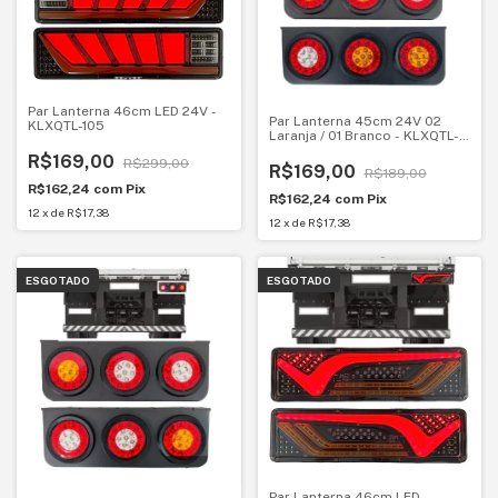
Par Lanterna 46cm LED 24V -
Par Lanterna 45cm 24V 02
KLXQTL-105
Laranja / 01 Branco - KLXQTL-
94
R$169,00
R$299,00
R$169,00
R$189,00
R$162,24
com
Pix
R$162,24
com
Pix
12
x
de
R$17,38
12
x
de
R$17,38
ESGOTADO
ESGOTADO
Par Lanterna 46cm LED -