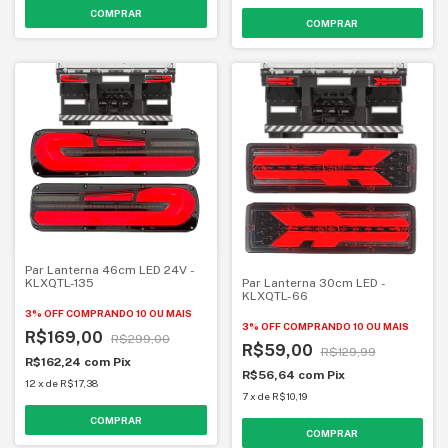
Par Lanterna 46cm LED 24V -
Par Lanterna 30cm LED -
KLXQTL-135
KLXQTL-66
3% OFF
COMPRANDO 10 OU MAIS
3% OFF
COMPRANDO 10 OU MAIS
R$169,00
R$299,00
R$59,00
R$129,99
R$162,24
com
Pix
R$56,64
com
Pix
12
x
de
R$17,38
7
x
de
R$10,19