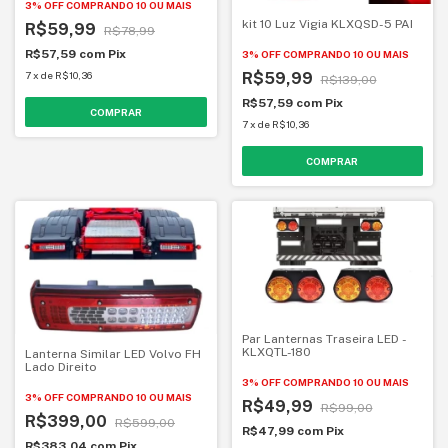
3% OFF
COMPRANDO 10 OU MAIS
kit 10 Luz Vigia KLXQSD-5 PAI
R$59,99
R$78,99
R$57,59
com
Pix
3% OFF
COMPRANDO 10 OU MAIS
7
x
de
R$10,36
R$59,99
R$139,00
R$57,59
com
Pix
7
x
de
R$10,36
COMPRAR
Par Lanternas Traseira LED -
KLXQTL-180
Lanterna Similar LED Volvo FH
Lado Direito
3% OFF
COMPRANDO 10 OU MAIS
3% OFF
COMPRANDO 10 OU MAIS
R$49,99
R$99,00
R$399,00
R$599,00
R$47,99
com
Pix
R$383,04
com
Pix