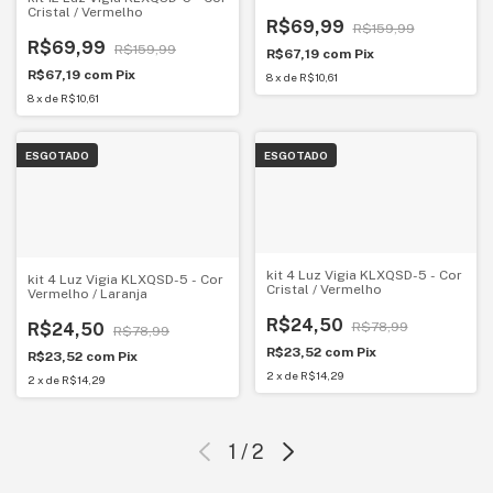
Cristal / Vermelho
R$69,99
R$159,99
R$69,99
R$159,99
R$67,19
com
Pix
R$67,19
com
Pix
8
x
de
R$10,61
8
x
de
R$10,61
ESGOTADO
ESGOTADO
kit 4 Luz Vigia KLXQSD-5 - Cor
kit 4 Luz Vigia KLXQSD-5 - Cor
Cristal / Vermelho
Vermelho / Laranja
R$24,50
R$78,99
R$24,50
R$78,99
R$23,52
com
Pix
R$23,52
com
Pix
2
x
de
R$14,29
2
x
de
R$14,29
1
/
2