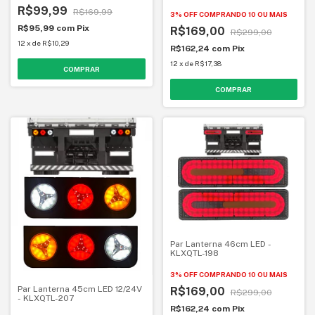
R$99,99
R$169,99
3% OFF
COMPRANDO 10 OU MAIS
R$95,99
com
Pix
R$169,00
R$299,00
12
x
de
R$10,29
R$162,24
com
Pix
12
x
de
R$17,38
COMPRAR
Par Lanterna 46cm LED -
KLXQTL-198
3% OFF
COMPRANDO 10 OU MAIS
Par Lanterna 45cm LED 12/24V
R$169,00
R$299,00
- KLXQTL-207
R$162,24
com
Pix