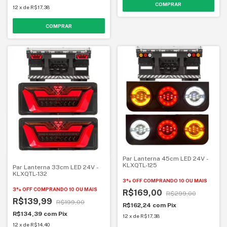
12
x
de
R$17,38
Par Lanterna 45cm LED 24V -
KLXQTL-125
Par Lanterna 33cm LED 24V -
KLXQTL-132
3% OFF
COMPRANDO 10 OU MAIS
3% OFF
COMPRANDO 10 OU MAIS
R$169,00
R$299,00
R$139,99
R$199,00
R$162,24
com
Pix
R$134,39
com
Pix
12
x
de
R$17,38
12
x
de
R$14,40