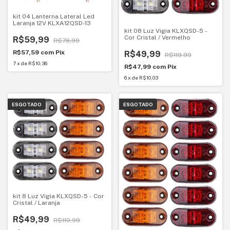
kit 04 Lanterna Lateral Led
Laranja 12V KLXA12QSD-13
kit 08 Luz Vigia KLXQSD-5 -
Cor Cristal / Vermelho
R$59,99
R$78,99
R$57,59
com
Pix
R$49,99
R$119,99
7
x
de
R$10,36
R$47,99
com
Pix
6
x
de
R$10,03
ESGOTADO
ESGOTADO
kit 8 Luz Vigia KLXQSD-5 - Cor
Cristal / Laranja
R$49,99
R$119,99