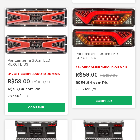
Par Lanterna 30cm LED -
KLXQTL-96
Par Lanterna 30cm LED -
KLXQTL-33
3% OFF
COMPRANDO 10 OU MAIS
R$59,00
3% OFF
COMPRANDO 10 OU MAIS
R$169,99
R$59,00
R$109,99
R$56,64
com
Pix
R$56,64
com
Pix
7
x
de
R$10,19
7
x
de
R$10,19