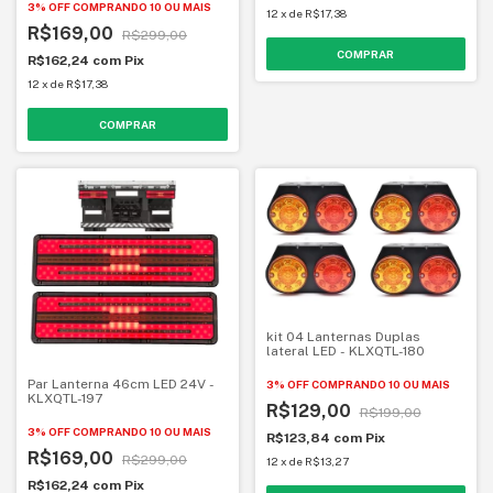
3% OFF
COMPRANDO 10 OU MAIS
12
x
de
R$17,38
R$169,00
R$299,00
R$162,24
com
Pix
12
x
de
R$17,38
kit 04 Lanternas Duplas
lateral LED - KLXQTL-180
Par Lanterna 46cm LED 24V -
3% OFF
COMPRANDO 10 OU MAIS
KLXQTL-197
R$129,00
R$199,00
3% OFF
COMPRANDO 10 OU MAIS
R$123,84
com
Pix
R$169,00
R$299,00
12
x
de
R$13,27
R$162,24
com
Pix