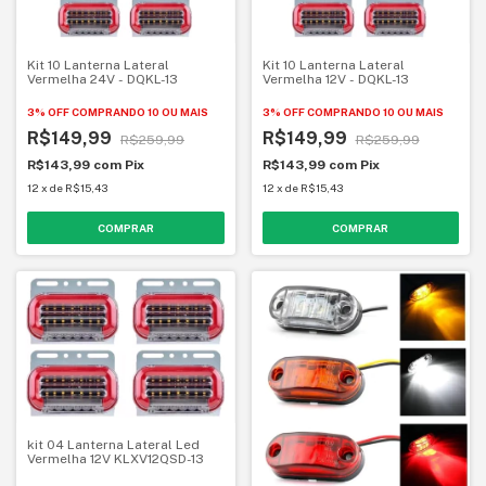
Kit 10 Lanterna Lateral
Kit 10 Lanterna Lateral
Vermelha 24V - DQKL-13
Vermelha 12V - DQKL-13
3% OFF
COMPRANDO 10 OU MAIS
3% OFF
COMPRANDO 10 OU MAIS
R$149,99
R$149,99
R$259,99
R$259,99
R$143,99
com
Pix
R$143,99
com
Pix
12
x
de
R$15,43
12
x
de
R$15,43
kit 04 Lanterna Lateral Led
Vermelha 12V KLXV12QSD-13