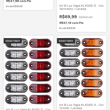
R$47,99
com
Pix
kit 12 Luz Vigia KLXQSD-5 - Cor
6
x
de
R$10,03
Vermelho / Laranja
R$69,99
R$159,99
R$67,19
com
Pix
8
x
de
R$10,61
ESGOTADO
ESGOTADO
kit 12 Luz Vigia KLXQSD-5 - Cor
Cristal / Laranja
kit 12 Luz Vigia KLXQSD-5 - Cor