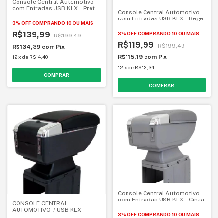
Console Central Automotivo
com Entradas USB KLX - Preto
Console Central Automotivo
/ Preto
com Entradas USB KLX - Bege
3% OFF
COMPRANDO 10 OU MAIS
R$139,99
3% OFF
COMPRANDO 10 OU MAIS
R$199,49
R$119,99
R$199,49
R$134,39
com
Pix
R$115,19
com
Pix
12
x
de
R$14,40
12
x
de
R$12,34
Console Central Automotivo
com Entradas USB KLX - Cinza
CONSOLE CENTRAL
AUTOMOTIVO 7 USB KLX
3% OFF
COMPRANDO 10 OU MAIS