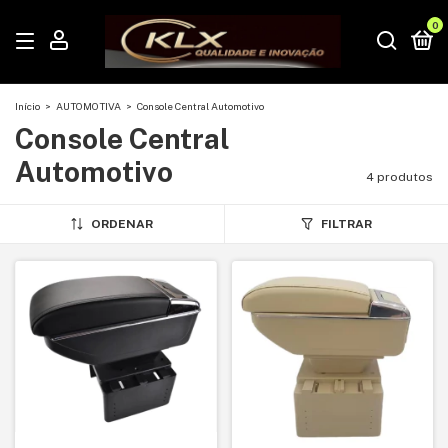
0
Início
>
AUTOMOTIVA
>
Console Central Automotivo
Console Central
Automotivo
4 produtos
ORDENAR
FILTRAR