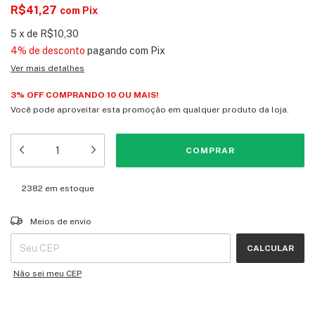
R$41,27
com
Pix
5
x
de
R$10,30
4% de desconto
pagando com Pix
Ver mais detalhes
3% OFF COMPRANDO 10 OU MAIS!
Você pode aproveitar esta promoção em qualquer produto da loja.
2382
em estoque
Entregas para o CEP:
ALTERAR CEP
Meios de envio
CALCULAR
Não sei meu CEP