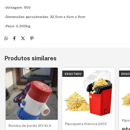
-Voltagem: 110V
-Dimensões aproximadas: 32,5cm x 6cm x 11cm
-Peso: 0,300kg
Produtos similares
ESGOTADO
ESGO
Pipo
Pipoqueira Eletrica 220V
Bomba de porão 12V KLX
R$