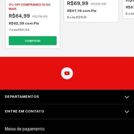
R$69,99
R$69,99
3% OFF
COMPRANDO 10 OU
R$6
MAIS
R$67,19
com
Pix
8
x
d
R$64,99
R$78,99
8
x
de
R$10,61
R$62,39
com
Pix
7
x
de
R$11,22
DEPARTAMENTOS
ENTRE EM CONTATO
Meios de pagamento