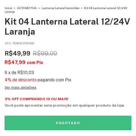
Início
>
AUTOMOTIVA
>
Lanterna Lateral Caminhão
>
Kit 04 Lanterna Lateral 12/24V
Laranja
Kit 04 Lanterna Lateral 12/24V
Laranja
SKU:
7899403518488
R$49,99
R$99,00
R$47,99
com
Pix
6
x
de
R$10,03
4% de desconto
pagando com Pix
Ver mais detalhes
3% OFF COMPRANDO 10 OU MAIS!
Você pode aproveitar esta promoção em qualquer produto da loja.