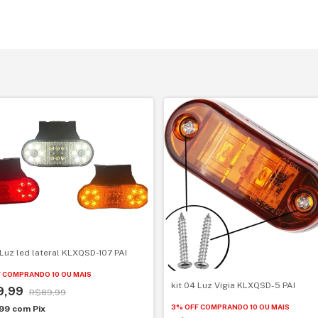
 Luz led lateral KLXQSD-107 PAI
F
COMPRANDO 10 OU MAIS
kit 04 Luz Vigia KLXQSD-5 PAI
9,99
R$89,99
3% OFF
COMPRANDO 10 OU MAIS
,99
com
Pix