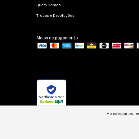
Quem Somos
Trocas e Devoluções
Meios de pagamento
Verificada por
Ao navegar por e
Copyright KLX Comercio Eletronicos e Telocom LTDA - 10201939000178 - 20