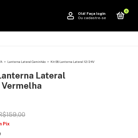
0
Olá!
Faça login
Ou cadastre-se
VA
>
Lanterna Lateral Caminhão
>
Kit 08 Lanterna Lateral 12/24V
Lanterna Lateral
 Vermelha
R$159,00
m
Pix
9