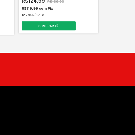
R$124,99
R$169,00
R$119,99
com
Pix
12
x
de
R$12,86