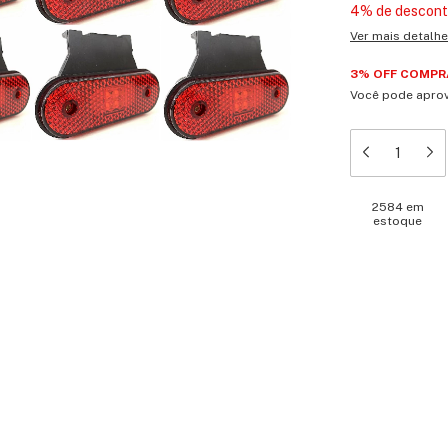
4% de descon
Ver mais detalh
3% OFF COMPRA
Você pode aprov
2584
em
estoque
Meios de en
Entregas para o 