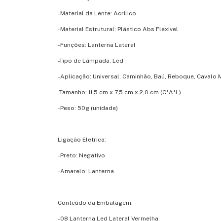
-Material da Lente: Acrilico
-Material Estrutural: Plástico Abs Flexivel
-Funções: Lanterna Lateral
-Tipo de Lâmpada: Led
-Aplicação: Universal, Caminhão, Baú, Reboque, Cavalo M
-Tamanho: 11,5 cm x 7,5 cm x 2,0 cm (C*A*L)
-Peso: 50g (unidade)
Ligação Eletrica:
-Preto: Negativo
-Amarelo: Lanterna
Conteúdo da Embalagem:
-08 Lanterna Led Lateral Vermelha