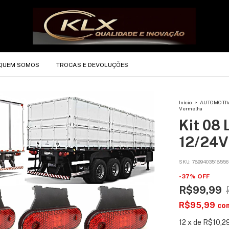
QUEM SOMOS
TROCAS E DEVOLUÇÕES
Início
>
AUTOMOTI
Vermelha
Kit 08 
12/24V
SKU:
7899403518556
-
37
%
OFF
R$99,99
R$95,99
co
12
x
de
R$10,2