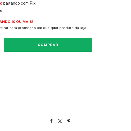
to
pagando com Pix
es
NDO 10 OU MAIS!
eitar esta promoção em qualquer produto da loja.
vio
CEP:
ALTERAR CEP
CALCULAR