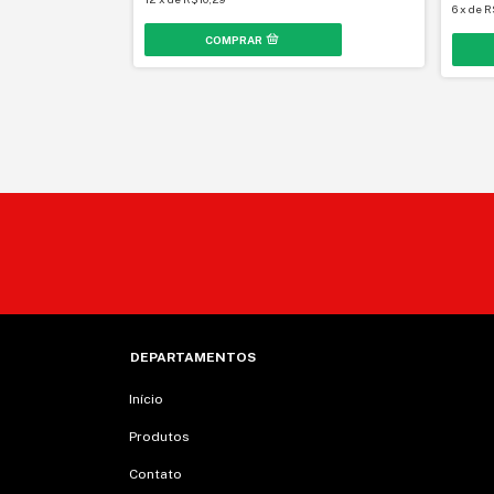
6
x
de
R
DEPARTAMENTOS
Início
Produtos
Contato