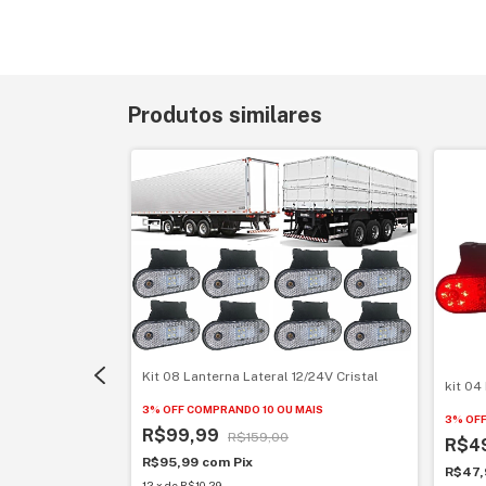
Produtos similares
2/24V Laranja
Kit 08 Lanterna Lateral 12/24V Cristal
kit 04
3% OFF
COMPRANDO 10 OU MAIS
3% OF
R$99,99
R$159,00
R$4
R$95,99
com
Pix
R$47
12
x
de
R$10,29