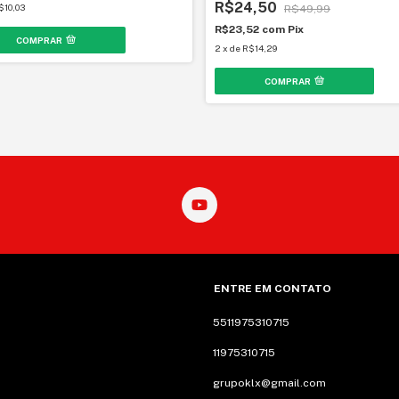
R$24,50
$10,03
R$49,99
R$23,52
com
Pix
COMPRAR
2
x
de
R$14,29
COMPRAR
ENTRE EM CONTATO
5511975310715
11975310715
grupoklx@gmail.com