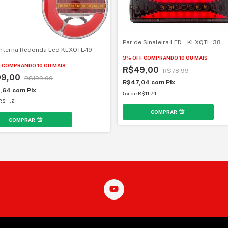
Par de Sinaleira LED - KLXQTL-38
anterna Redonda Led KLXQTL-19
3% OFF
COMPRANDO 10 OU MAIS
F
COMPRANDO 10 OU MAIS
R$49,00
R$78,99
09,00
R$199,00
R$47,04
com
Pix
4,64
com
Pix
5
x
de
R$11,74
R$11,21