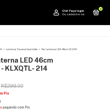
0
Olá!
Faça login
Ou cadastre-se
VA
>
Lanterna Traseira Caminhão
>
Par Lanterna LED 46cm 12/24V
nterna LED 46cm
 - KLXQTL- 214
R$299,00
om
Pix
6
to
pagando com Pix