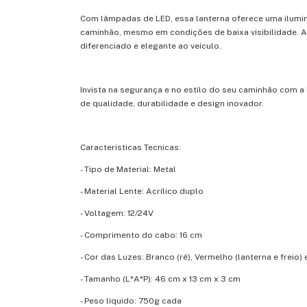
Com lâmpadas de LED, essa lanterna oferece uma ilumin
caminhão, mesmo em condições de baixa visibilidade. A
diferenciado e elegante ao veículo.
Invista na segurança e no estilo do seu caminhão com a
de qualidade, durabilidade e design inovador.
Caracteristicas Tecnicas:
- Tipo de Material: Metal
- Material Lente: Acrílico duplo
- Voltagem: 12/24V
- Comprimento do cabo: 16 cm
- Cor das Luzes: Branco (ré), Vermelho (lanterna e freio) 
- Tamanho (L*A*P): 46 cm x 13 cm x 3 cm
- Peso líquido: 750g cada