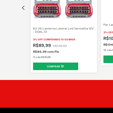
- KLX46QTL-25
MAIS
Par L
Kit 06 Lanterna Lateral Led Vermelha 12V
- DQKL-13
3% OF
R$1
3% OFF
COMPRANDO 10 OU MAIS
R$10
R$89,99
R$179,99
12
x
de
R$86,39
com
Pix
11
x
de
R$10,05