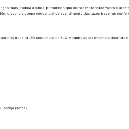
ação mais intensa e nítida, permitindo que outros motoristas vejam claram
lém disso, o sistema sequencial de acendimento das luzes traseiras confer
 lanterna traseira LED sequencial da KLX. Adquira agora mesmo e desfrute 
e Laranja (setas)