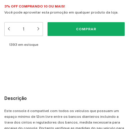
3% OFF COMPRANDO 10 OU MAIS!
Você pode aproveitar esta promoção em qualquer produto da loja.
1393
em estoque
Meios de envio
Entregas para o CEP:
ALTERAR CEP
CALCULAR
Descrição
Este console é compatível com todos os veículos que possuam um
espaço minimo de 12cm livre entre os bancos dianteiros incluindo a
trava dos cintos e reguladores dos bancos, medida necessaria para
encaixe do console. Portanto verifique as medidas do seu veiculo para