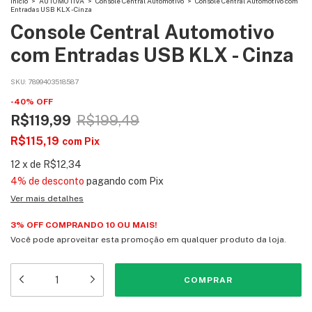
Início
>
AUTOMOTIVA
>
Console Central Automotivo
>
Console Central Automotivo com
Entradas USB KLX - Cinza
Console Central Automotivo
com Entradas USB KLX - Cinza
SKU:
7899403518587
-
40
%
OFF
R$119,99
R$199,49
R$115,19
com
Pix
12
x
de
R$12,34
4% de desconto
pagando com Pix
Ver mais detalhes
3% OFF COMPRANDO 10 OU MAIS!
Você pode aproveitar esta promoção em qualquer produto da loja.