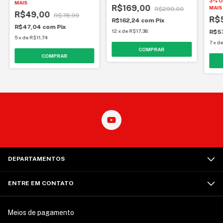
3% O
MAIS
R$169,00
MAIS
R$299,00
R$49,00
R$78,99
R$
R$162,24
com
Pix
R$47,04
com
Pix
12
x
de
R$17,38
R$5
5
x
de
R$11,74
7
x
d
DEPARTAMENTOS
ENTRE EM CONTATO
Meios de pagamento