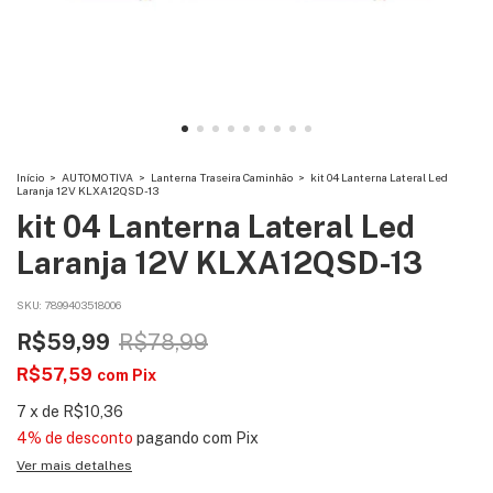
Início
>
AUTOMOTIVA
>
Lanterna Traseira Caminhão
>
kit 04 Lanterna Lateral Led
Laranja 12V KLXA12QSD-13
kit 04 Lanterna Lateral Led
Laranja 12V KLXA12QSD-13
SKU:
7899403518006
R$59,99
R$78,99
R$57,59
com
Pix
7
x
de
R$10,36
4% de desconto
pagando com Pix
Ver mais detalhes