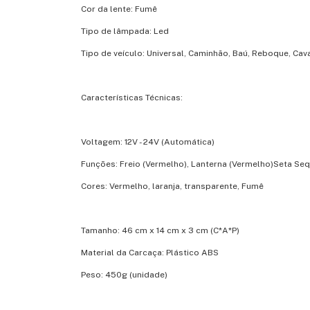
Cor da lente: Fumê
Tipo de lâmpada: Led
Tipo de veículo: Universal, Caminhão, Baú, Reboque, Cava
Características Técnicas:
Voltagem: 12V - 24V (Automática)
Funções: Freio (Vermelho), Lanterna (Vermelho)Seta Sequ
Cores: Vermelho, laranja, transparente, Fumê
Tamanho: 46 cm x 14 cm x 3 cm (C*A*P)
Material da Carcaça: Plástico ABS
Peso: 450g (unidade)