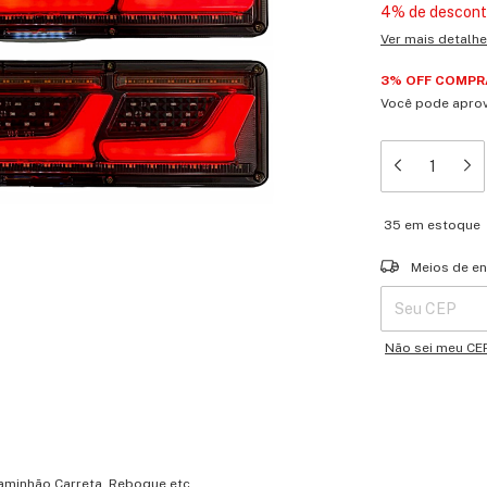
4% de descon
Ver mais detalh
3% OFF COMPRA
Você pode aprov
35
em estoque
Entregas para o 
Meios de en
Não sei meu CE
aminhão Carreta, Reboque etc...