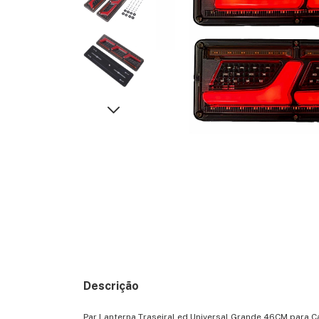
Descrição
Par Lanterna TraseiraLed Universal Grande 46CM para C