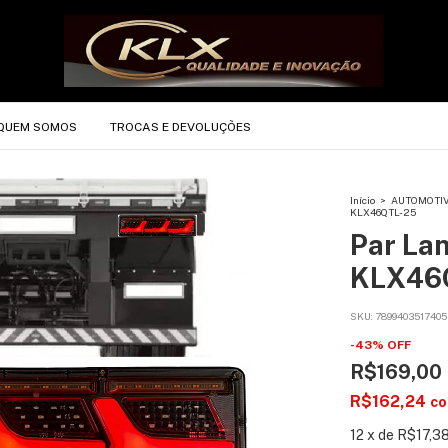
QUEM SOMOS
TROCAS E DEVOLUÇÕES
Início
>
AUTOMOTI
KLX46QTL-25
Par La
KLX46
SKU:
7899403517405
-
43
%
OFF
R$169,00
R$162,24
c
12
x
de
R$17,3