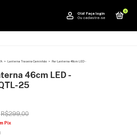
0
Olá!
Faça login
Ou cadastre-se
VA
>
Lanterna Traseira Caminhão
>
Par Lanterna 46cm LED -
nterna 46cm LED -
QTL-25
R$299,00
om
Pix
8