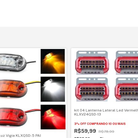
kit 04 Lanterna Lateral Led Vermel
KLXV24QSD-13
3% OFF
COMPRANDO 10 OU MAIS
R$59,99
R$78,99
 Luz Vigia KLXQSD-5 PAI