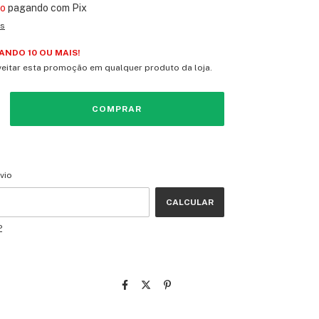
to
pagando com Pix
es
NDO 10 OU MAIS!
eitar esta promoção em qualquer produto da loja.
CEP:
ALTERAR CEP
vio
CALCULAR
P