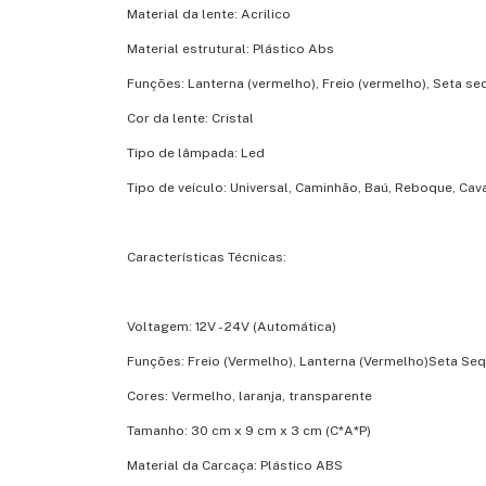
Material da lente: Acrilico
Material estrutural: Plástico Abs
Funções: Lanterna (vermelho), Freio (vermelho), Seta se
Cor da lente: Cristal
Tipo de lâmpada: Led
Tipo de veículo: Universal, Caminhão, Baú, Reboque, Cava
Características Técnicas:
Voltagem: 12V - 24V (Automática)
Funções: Freio (Vermelho), Lanterna (Vermelho)Seta Se
Cores: Vermelho, laranja, transparente
Tamanho: 30 cm x 9 cm x 3 cm (C*A*P)
Material da Carcaça: Plástico ABS