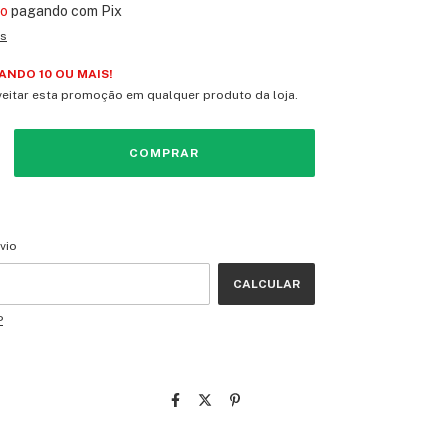
to
pagando com Pix
es
NDO 10 OU MAIS!
eitar esta promoção em qualquer produto da loja.
CEP:
ALTERAR CEP
vio
CALCULAR
P