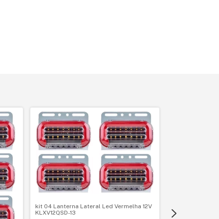
kit 04 Lanterna Lateral Led Vermelha 12V
kit 04 Lanterna
KLXV12QSD-13
KLXV24QSD-13