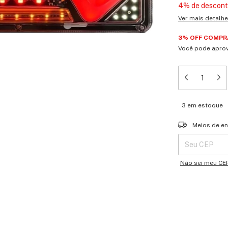
4% de descon
Ver mais detalh
3% OFF COMPRA
Você pode aprov
3
em estoque
Entregas para o 
Meios de en
Não sei meu CE