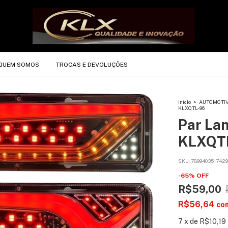
QUEM SOMOS
TROCAS E DEVOLUÇÕES
Início
>
AUTOMOTI
KLXQTL-96
Par La
KLXQT
SKU:
7899403517429
-
65
%
OFF
R$59,00
R$56,64
co
7
x
de
R$10,19