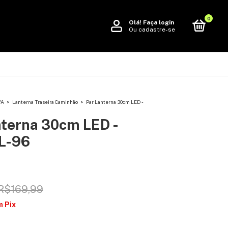
0
Olá!
Faça login
Ou cadastre-se
VA
>
Lanterna Traseira Caminhão
>
Par Lanterna 30cm LED -
nterna 30cm LED -
L-96
R$169,99
m
Pix