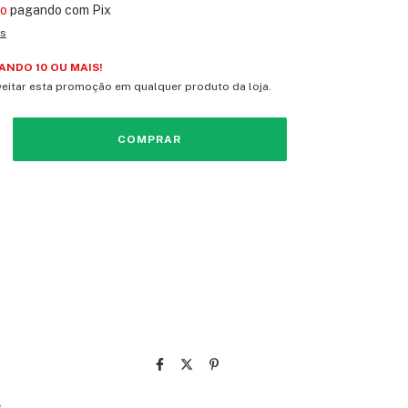
to
pagando com Pix
es
NDO 10 OU MAIS!
eitar esta promoção em qualquer produto da loja.
vio
CEP:
ALTERAR CEP
CALCULAR
e