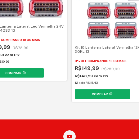
 Lanterna Lateral Led Vermelha 24V
4QSD-13
F
COMPRANDO 10 OU MAIS
9,99
Kit 10 Lanterna Lateral Vermelha 12
R$78,99
DQKL-13
,59
com
Pix
3% OFF
COMPRANDO 10 OU MAIS
$10,36
R$149,99
R$259,99
R$143,99
com
Pix
12
x
de
R$15,43