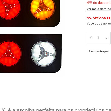
4% de descon
Ver mais detalh
3% OFF COMPRA
Você pode aprov
9
em estoque
Meios de en
Entregas para o 
X, é a escolha perfeita para os proprietários d