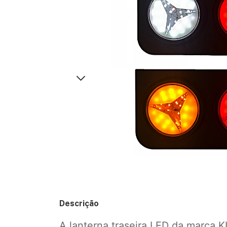
Descrição
A lanterna traseira LED da marca KL