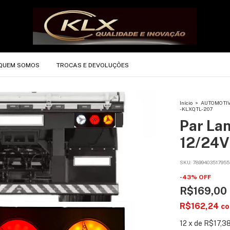
QUEM SOMOS
TROCAS E DEVOLUÇÕES
Início
>
AUTOMOTI
- KLXQTL-207
Par La
12/24V
SKU:
7899403517955
-
43
%
OFF
R$169,00
R$162,24
c
12
x
de
R$17,3