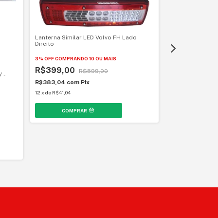
Par Lanternas T
Lanterna Similar LED Volvo FH Lado
Direito
3% OFF
COMPRAND
R$49,99
3% OFF
COMPRANDO 10 OU MAIS
R$
R$399,00
R$599,00
R$47,99
com
Pi
V -
6
x
de
R$10,03
R$383,04
com
Pix
12
x
de
R$41,04