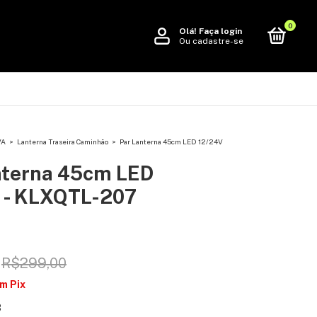
0
Olá!
Faça login
Ou cadastre-se
VA
>
Lanterna Traseira Caminhão
>
Par Lanterna 45cm LED 12/24V
nterna 45cm LED
 - KLXQTL-207
R$299,00
om
Pix
8