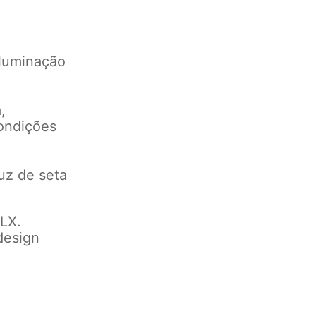
iluminação
,
ondições
uz de seta
KLX.
design