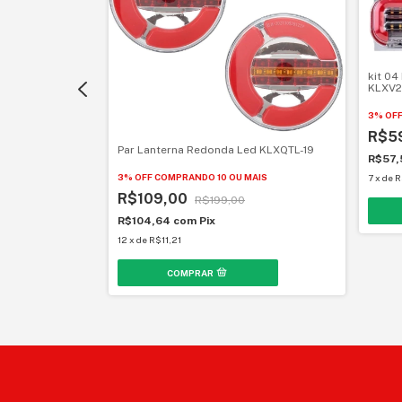
kit 04
KLXV2
3% OF
- KLX46QTL-25
R$5
MAIS
Par Lanterna Redonda Led KLXQTL-19
R$57
3% OFF
COMPRANDO 10 OU MAIS
7
x
de
R
R$109,00
R$199,00
R$104,64
com
Pix
12
x
de
R$11,21