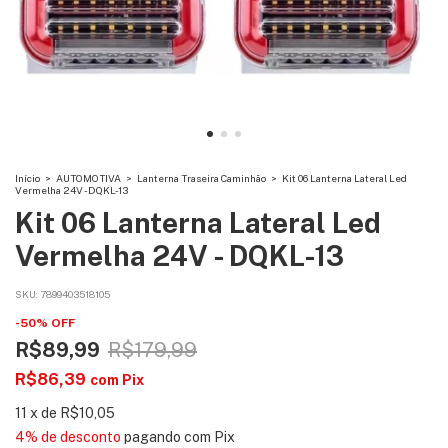
Início
>
AUTOMOTIVA
>
Lanterna Traseira Caminhão
>
Kit 06 Lanterna Lateral Led
Vermelha 24V - DQKL-13
Kit 06 Lanterna Lateral Led
Vermelha 24V - DQKL-13
SKU:
7899403518105
-
50
%
OFF
R$89,99
R$179,99
R$86,39
com
Pix
11
x
de
R$10,05
4% de desconto
pagando com Pix