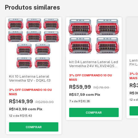
Produtos similares
Lant
kit 04 Lanterna Lateral Led
FH L
Vermelha 24V KLXV24QSD-
13
3% O
3% OFF
COMPRANDO 10 OU
Kit 10 Lanterna Lateral
MAIS
MAIS
Vermelha 12V - DQKL-13
R$
R$59,99
R$78,99
3% OFF
COMPRANDO 10 OU
R$3
MAIS
R$57,59
com
Pix
12
x
R$149,99
7
x
de
R$10,36
R$259,99
R$143,99
com
Pix
12
x
de
R$15,43