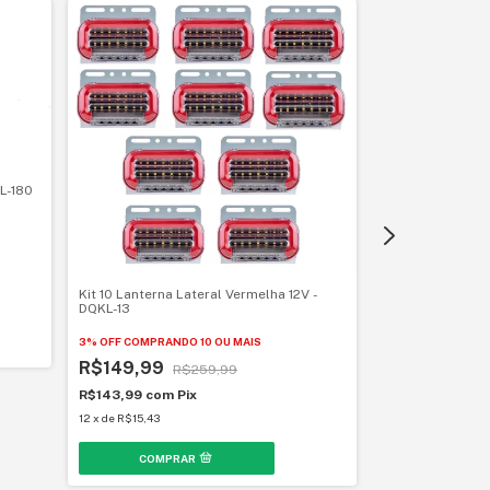
TL-180
Kit 10 Lanterna Lateral Vermelha 12V -
DQKL-13
Kit 06 Lanterna 
3% OFF
COMPRANDO 10 OU MAIS
- DQKL-13
R$149,99
R$259,99
3% OFF
COMPRAND
R$143,99
com
Pix
R$89,99
R$
12
x
de
R$15,43
R$86,39
com
Pi
11
x
de
R$10,05