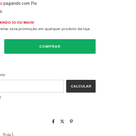
to
pagando com Pix
es
NDO 10 OU MAIS!
eitar esta promoção em qualquer produto da loja.
CEP:
ALTERAR CEP
vio
CALCULAR
P
, baú,