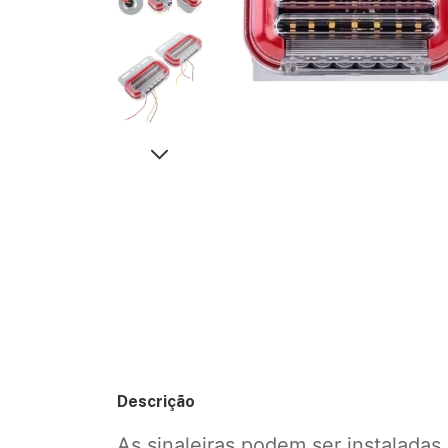
Descrição
As sinaleiras podem ser instaladas 