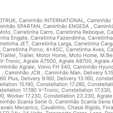
OTRUK, Caminhão INTERNATIONAL, Caminhão
minhão SPARTAN, Caminhão ENGESA , Caminh
oto, Carretinha Carro, Carretinha Reboque, Ca
inha Engate, Carretinha Fazendinha, Carretinha 
rretinha JET, Carretinha Larga, Carretinha Carg
, Carretinha Porco, 4x4SC, Carretinha Aves, Ca
 Trailler, Trailer, Motor Home, Moto Home, M.B
 V-Tronic, Agrale A7500, Agrale A8700, Agrale
aminhão Agrale, Volvo FH 540, Caminhão Hyund
 , Caminhão JCB ,
Caminhão Man, Delivery 5.15
160 Plus, Delivery 9.160, Delivery 13.160, constel
llation 15.190, Constellation 17.280, Constellati
tellation 17.190 V-Tronic, Constellation 17.330
190, Worker 17.230, Constellation 23.230,
Agral
inhão Scania Serie G, Caminhão Scania Serie 
 Cavalo Mecanico, Cavalinho, Chassi Rígido, For