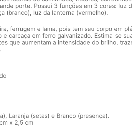
rande porte.
Possui 3 funções em 3 cores: luz d
ça (branco), luz da lanterna (vermelho).
ira, ferrugem e lama, pois tem seu corpo em pl
co e carcaça em ferro galvanizado.
Estima-se sua
es que aumentam a intensidade do brilho, tra
.
ado
a), Laranja (setas) e Branco (presença).
 cm x 2,5 cm