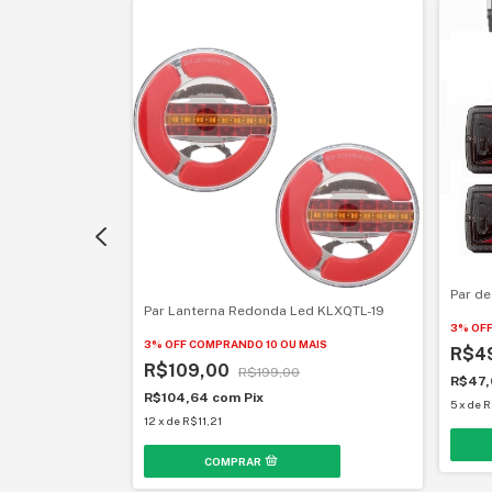
Par de
Par Lanterna Redonda Led KLXQTL-19
Led Vermelha 24V
3% OF
3% OFF
COMPRANDO 10 OU MAIS
R$4
R$109,00
R$199,00
MAIS
R$47
R$104,64
com
Pix
5
x
de
R
12
x
de
R$11,21