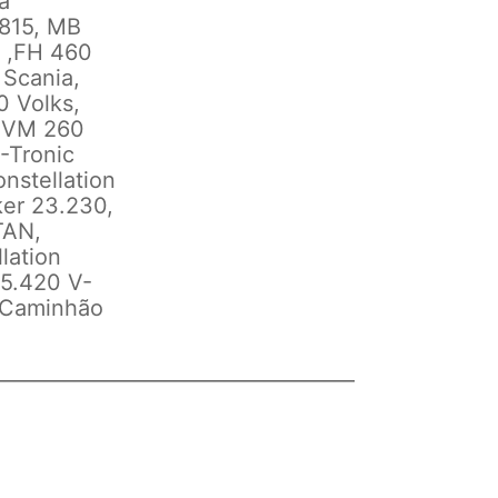
a
 815, MB
, ,FH 460
Scania,
0 Volks,
, VM 260
-Tronic
nstellation
ker 23.230,
TAN,
lation
25.420 V-
Caminhão
____________________________________