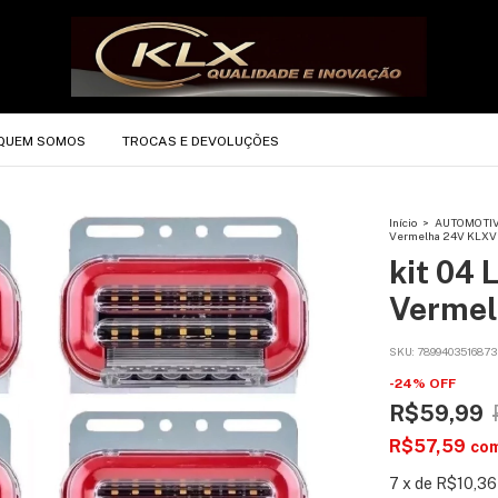
QUEM SOMOS
TROCAS E DEVOLUÇÕES
Início
>
AUTOMOTI
Vermelha 24V KLX
kit 04 
Verme
SKU:
7899403516873
-
24
%
OFF
R$59,99
R$57,59
co
7
x
de
R$10,36