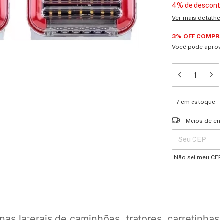
4% de descon
Ver mais detalh
3% OFF COMPRA
Você pode aprov
7
em estoque
Entregas para o 
Meios de en
Não sei meu CE
nas laterais de caminhões, tratores, carretinhas