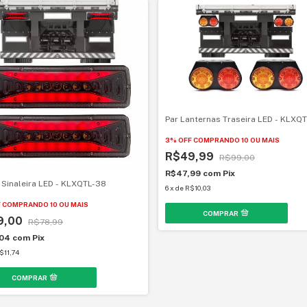
Par Lanternas Traseira LED - KLXQ
3% OFF
COMPRANDO 10 OU MAIS
R$49,99
R$99,00
R$47,99
com
Pix
 Sinaleira LED - KLXQTL-38
6
x
de
R$10,03
F
COMPRANDO 10 OU MAIS
9,00
R$78,99
,04
com
Pix
$11,74