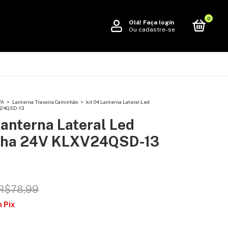
0
Olá!
Faça login
Ou cadastre-se
VA
>
Lanterna Traseira Caminhão
>
kit 04 Lanterna Lateral Led
V24QSD-13
Lanterna Lateral Led
lha 24V KLXV24QSD-13
R$78,99
m
Pix