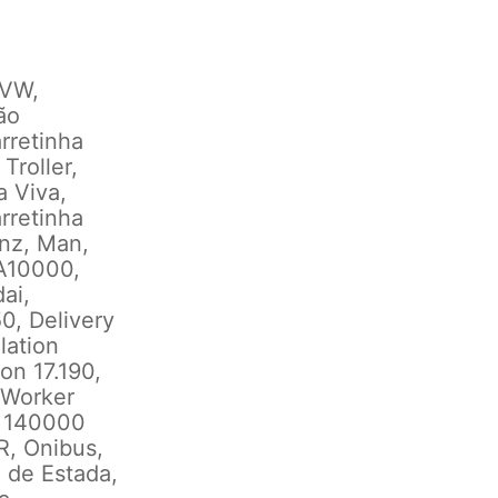
 VW,
ão
rretinha
Troller,
a Viva,
rretinha
enz, Man,
 A10000,
ai,
0, Delivery
lation
on 17.190,
, Worker
e 140000
R, Onibus,
a de Estada,