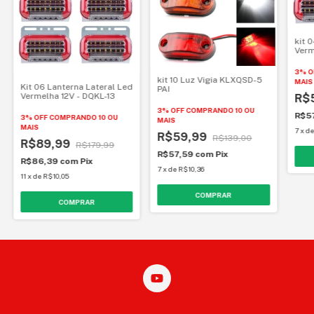
kit 
Verm
13
3% O
kit 10 Luz Vigia KLXQSD-5
MAIS
Kit 06 Lanterna Lateral Led
PAI
Vermelha 12V - DQKL-13
R$
3% OFF
COMPRANDO 10 OU
R$5
3% OFF
COMPRANDO 10 OU
MAIS
MAIS
7
x
d
R$59,99
R$139,00
R$89,99
R$179,99
R$57,59
com
Pix
R$86,39
com
Pix
7
x
de
R$10,36
11
x
de
R$10,05
COMPRAR