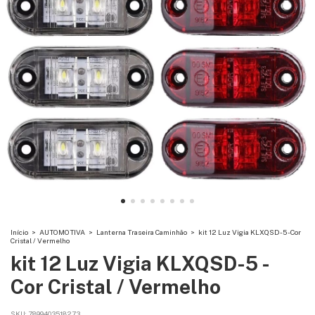
Início
>
AUTOMOTIVA
>
Lanterna Traseira Caminhão
>
kit 12 Luz Vigia KLXQSD-5 - Cor
Cristal / Vermelho
kit 12 Luz Vigia KLXQSD-5 -
Cor Cristal / Vermelho
SKU:
7899403518273