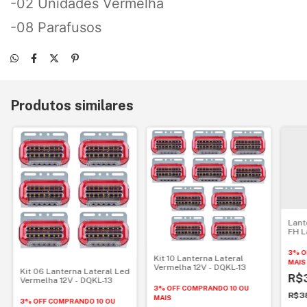
-02 Unidades Vermelha
-08 Parafusos
Produtos similares
Lant
FH L
3% O
Kit 10 Lanterna Lateral
MAIS
Vermelha 12V - DQKL-13
Kit 06 Lanterna Lateral Led
R$
Vermelha 12V - DQKL-13
3% OFF
COMPRANDO 10 OU
R$3
MAIS
3% OFF
COMPRANDO 10 OU