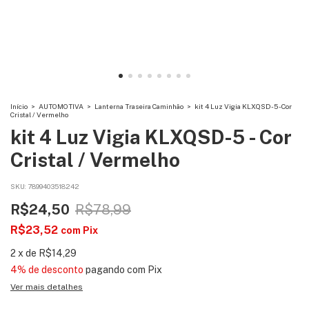
Início
>
AUTOMOTIVA
>
Lanterna Traseira Caminhão
>
kit 4 Luz Vigia KLXQSD-5 - Cor
Cristal / Vermelho
kit 4 Luz Vigia KLXQSD-5 - Cor
Cristal / Vermelho
SKU:
7899403518242
R$24,50
R$78,99
R$23,52
com
Pix
2
x
de
R$14,29
4% de desconto
pagando com Pix
Ver mais detalhes