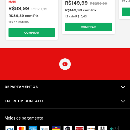
12
x
MAIS
R$149,99
R$259,99
R$89,99
R$179,99
R$143,99
com
Pix
R$86,39
com
Pix
12
x
de
R$15,43
11
x
de
R$10,05
DEPARTAMENTOS
ENTRE EM CONTATO
Meios de pagamento