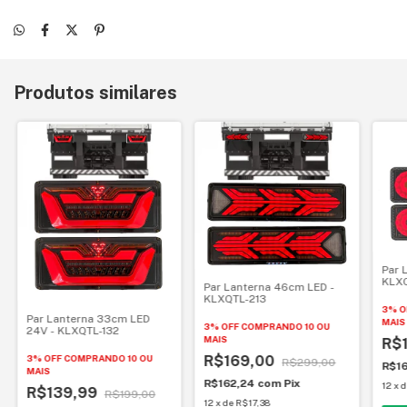
Produtos similares
Par 
KLX
Par Lanterna 46cm LED -
KLXQTL-213
3% O
Par Lanterna 33cm LED
MAIS
3% OFF
COMPRANDO 10 OU
24V - KLXQTL-132
MAIS
R$
3% OFF
COMPRANDO 10 OU
R$169,00
R$299,00
R$1
MAIS
R$162,24
com
Pix
12
x
R$139,99
R$199,00
12
x
de
R$17,38