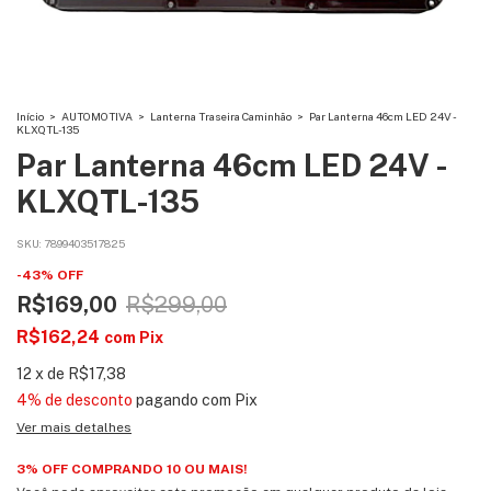
Início
>
AUTOMOTIVA
>
Lanterna Traseira Caminhão
>
Par Lanterna 46cm LED 24V -
KLXQTL-135
Par Lanterna 46cm LED 24V -
KLXQTL-135
SKU:
7899403517825
-
43
%
OFF
R$169,00
R$299,00
R$162,24
com
Pix
12
x
de
R$17,38
4% de desconto
pagando com Pix
Ver mais detalhes
3% OFF COMPRANDO 10 OU MAIS!