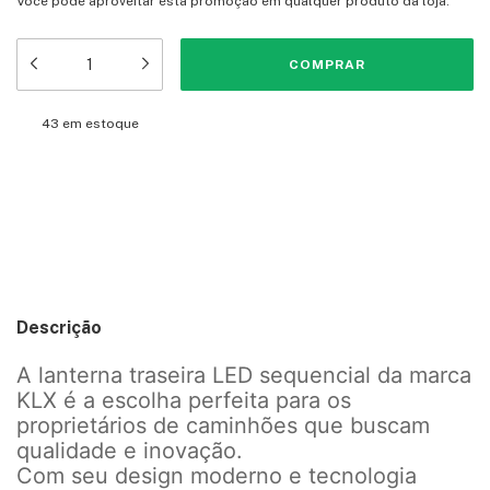
Você pode aproveitar esta promoção em qualquer produto da loja.
43
em estoque
Meios de envio
Entregas para o CEP:
ALTERAR CEP
CALCULAR
Descrição
A lanterna traseira LED sequencial da marca
KLX é a escolha perfeita para os
proprietários de caminhões que buscam
qualidade e inovação.
Com seu design moderno e tecnologia